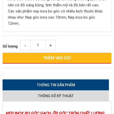
nên có độ sáng bóng, tính thẩm mỹ và độ bên rất cao.
Các sản phẩm nẹp inox bo góc có nhiều kịch thước khác
nhau như: Nẹp góc inox cao 10mm, Nẹp inox bo góc
12mm..
-
+
Số lượng
THÊM VÀO GIỎ
THÔNG TIN SẢN PHẨM
THÔNG SỐ KỸ THUẬT
NẸP INOX BO GÓC GẠCH
, ỐP GÓC TRÒN CHẤT LƯỢNG