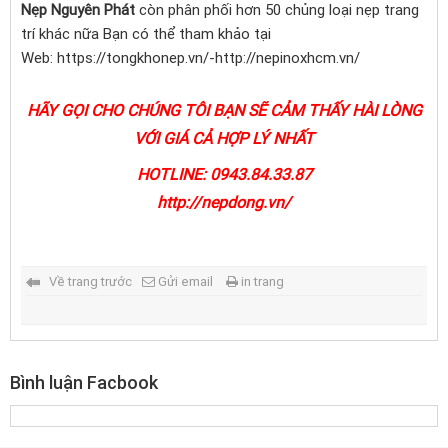
Nẹp Nguyên Phát
còn phân phối hơn 50 chủng loại nẹp trang
trí khác nữa Bạn có thể tham khảo tại
Web: https://tongkhonep.vn/-http://nepinoxhcm.vn/
HÃY GỌI CHO CHÚNG TÔI BẠN SẼ CẢM THẤY HÀI LÒNG
VỚI GIÁ CẢ HỢP LÝ NHẤT
HOTLINE: 0943.84.33.87
http://nepdong.vn/
Về trang trước
Gửi email
in trang
Bình luận Facbook