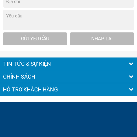
GỬI YÊU CẦU
NHẬP LẠI
TIN TỨC & SỰ KIỆN
CHÍNH SÁCH
HỖ TRỢ KHÁCH HÀNG