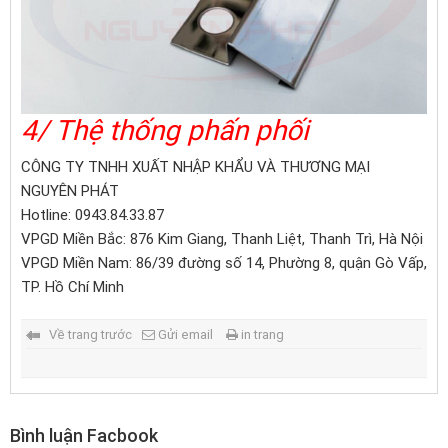
4/ Thệ thống phấn phối
CÔNG TY TNHH XUẤT NHẬP KHẨU VÀ THƯƠNG MẠI
NGUYÊN PHÁT
Hotline: 0943.84.33.87
VPGD Miền Bắc: 876 Kim Giang, Thanh Liệt, Thanh Trì, Hà Nội
VPGD Miền Nam: 86/39 đường số 14, Phường 8, quận Gò Vấp,
TP. Hồ Chí Minh
Về trang trước
Gửi email
in trang
Bình luận Facbook