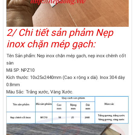
2/ Chi tiết sản phảm Nẹp
inox chặn mép gạch:
Tên Sản phẩm: Nẹp inox chặn mép gạch, nẹp inox chênh cốt
sàn
Mã SP: NPZ10
Kích thước: 10x25x2440mm (Cao x rộng x dài). Inox 304 dày
0.8mm
Màu Sắc: Trắng xước, Vàng Xước.