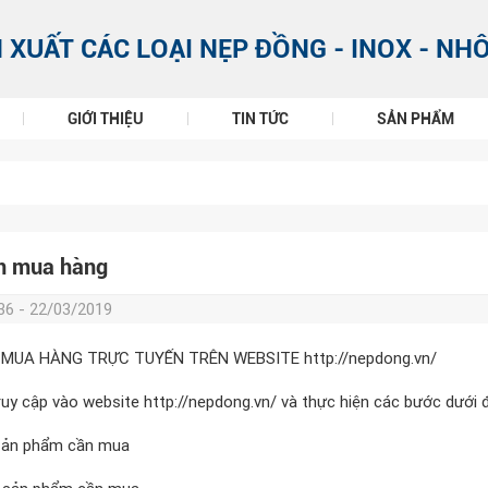
 XUẤT CÁC LOẠI NẸP ĐỒNG - INOX - NH
GIỚI THIỆU
TIN TỨC
SẢN PHẨM
n mua hàng
36 - 22/03/2019
T MUA HÀNG TRỰC TUYẾN TRÊN WEBSITE
http://nepdong.vn/
ruy cập vào website
http://nepdong.vn/
và thực hiện các bước dưới 
sản phẩm cần mua