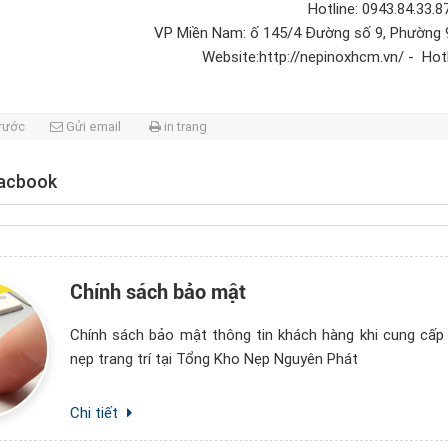
Hotline: 0943.84.33.
VP Miền Nam: ố 145/4 Đường số 9, Phường 
Website:http://nepinoxhcm.vn/ - Hotl
trước
Gửi email
in trang
Facbook
Chính sách bảo mật
Chính sách bảo mật thông tin khách hàng khi cung cấp
nẹp trang trí tại Tổng Kho Nẹp Nguyên Phát
Chi tiết