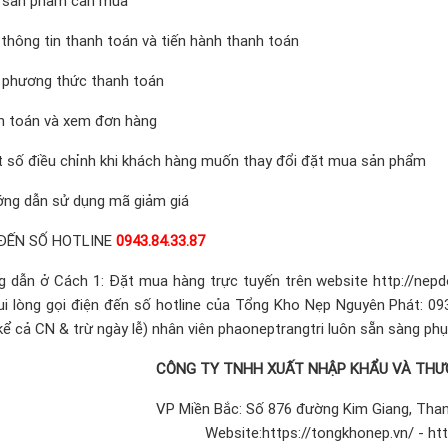
 sản phẩm cần mua
thông tin thanh toán và tiến hành thanh toán
 phương thức thanh toán
h toán và xem đơn hàng
t số điều chỉnh khi khách hàng muốn thay đổi đặt mua sản phẩm
ớng dẫn sử dụng mã giảm giá
 ĐẾN SỐ HOTLINE
0943.84.33.87
g dẫn ở Cách 1: Đặt mua hàng trực tuyến trên website
http://nepd
ui lòng gọi điện đến số hotline của Tổng Kho Nẹp Nguyên Phát: 09
ể cả CN & trừ ngày lễ) nhân viên phaoneptrangtri luôn sẵn sàng phụ
CÔNG TY TNHH XUẤT NHẬP KHẨU VÀ THƯ
VP Miền Bắc: Số 876 đường Kim Giang, Thanh
Website:https://tongkhonep.vn/ - ht