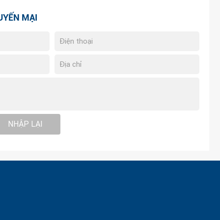
UYẾN MẠI
NHẬP LẠI