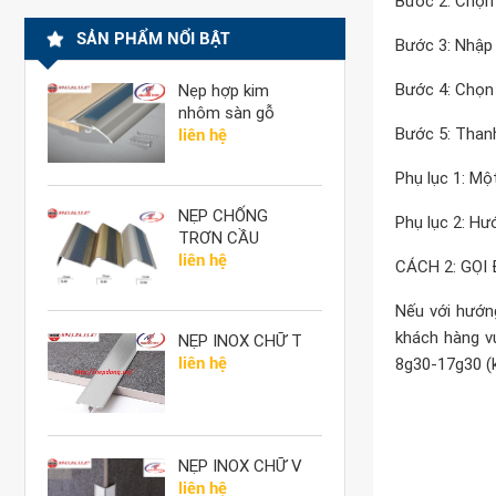
Bước 2: Chọn
SẢN PHẨM NỔI BẬT
Bước 3: Nhập 
Bước 4: Chọn
Nẹp hợp kim
nhôm sàn gỗ
Bước 5: Than
liên hệ
Phụ lục 1: Mộ
NẸP CHỐNG
Phụ lục 2: Hư
TRƠN CẦU
THANG
liên hệ
CÁCH 2: GỌI
Nếu với hướn
khách hàng v
NẸP INOX CHỮ T
liên hệ
8g30-17g30 (k
NẸP INOX CHỮ V
liên hệ