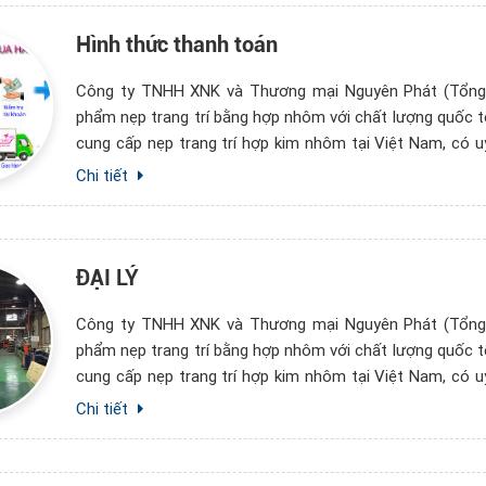
Hình thức thanh toán
Công ty TNHH XNK và Thương mại Nguyên Phát (Tổng 
phẩm nẹp trang trí bằng hợp nhôm với chất lượng quốc t
cung cấp nẹp trang trí hợp kim nhôm tại Việt Nam, có uy
tin tưởng
M SÀN GỖ
CUNG CẤP NẸP ỐP GÓC CHỮ V
Chi tiết
NG VÀ NHÀ
TẠI BÊNH BIỆN TAI - MŨI - HỌNG
O
TRUNG ƯƠNG
ĐẠI LÝ
Công ty TNHH XNK và Thương mại Nguyên Phát (Tổng 
phẩm nẹp trang trí bằng hợp nhôm với chất lượng quốc t
cung cấp nẹp trang trí hợp kim nhôm tại Việt Nam, có uy
tin tưởng
Chi tiết