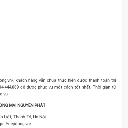
ong.vn/
, khách hàng vẫn chưa thực hiện được thanh toán thì
34.444.869 để được phục vụ một cách tốt nhất. Thời gian từ
c vụ.
ƠNG MẠI NGUYÊN PHÁT
 Liệt, Thanh Trì, Hà Nội
tps://nepdong.vn/