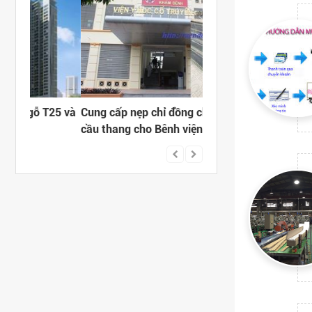
25 và
Cung cấp nẹp chỉ đồng chống trơn
CUNG CẤP NẸP NHÔ
cầu thang cho Bênh viện Y học Cổ
CHO DỰ ÁN VĂN PHÒ
truyền
Ở CAO CẤP HAPULIC