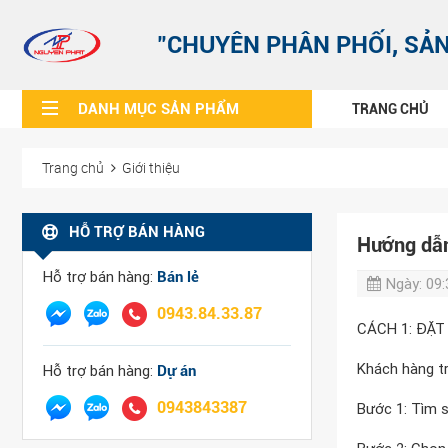
"CHUYÊN PHÂN PHỐI, SẢN
DANH MỤC SẢN PHẨM
TRANG CHỦ
Trang chủ
Giới thiệu
HỖ TRỢ BÁN HÀNG
Hướng dẫ
Hỗ trợ bán hàng:
Bán lẻ
Ngày:
09:
0943.84.33.87
CÁCH 1: ĐẶ
Khách hàng t
Hỗ trợ bán hàng:
Dự án
0943843387
Bước 1: Tìm 