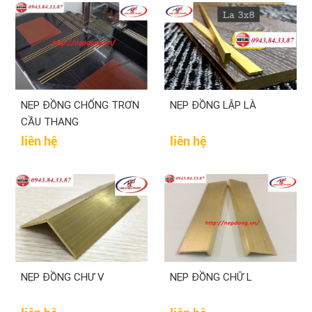
NẸP ĐỒNG CHỐNG TRƠN
NẸP ĐỒNG LẬP LÀ
CẦU THANG
liên hệ
liên hệ
NẸP ĐỒNG CHƯ V
NẸP ĐỒNG CHỮ L