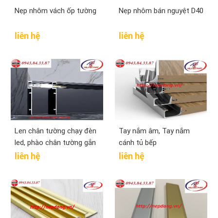
Nẹp nhôm vách ốp tường
Nẹp nhôm bán nguyệt D40
liên hệ
liên hệ
Len chân tường chạy đèn
Tay nắm âm, Tay nắm
led, phào chân tường gắn
cánh tủ bếp
đèn led
liên hệ
liên hệ