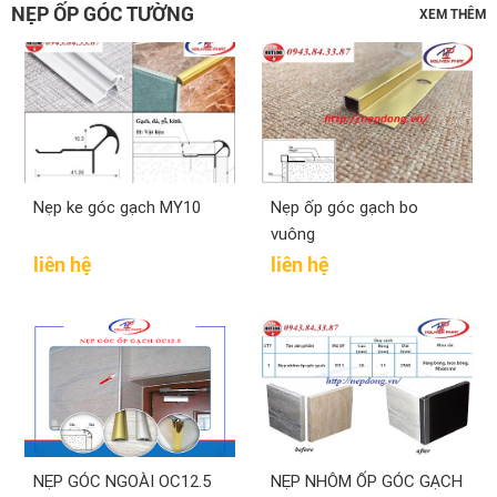
NẸP ỐP GÓC TƯỜNG
XEM THÊM
Nẹp ke góc gạch MY10
Nẹp ốp góc gạch bo
vuông
liên hệ
liên hệ
NẸP GÓC NGOÀI OC12.5
NẸP NHÔM ỐP GÓC GẠCH