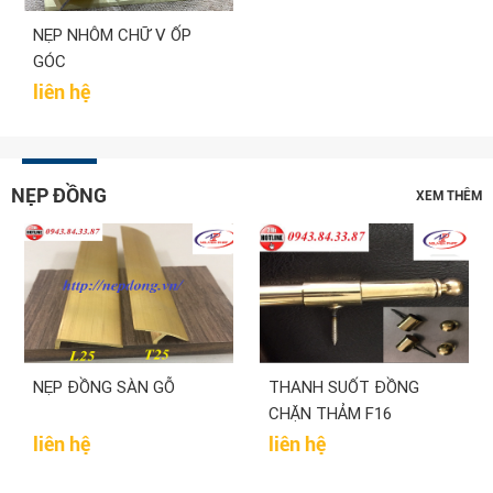
NẸP NHÔM CHỮ V ỐP
GÓC
liên hệ
NẸP ĐỒNG
XEM THÊM
NẸP ĐỒNG SÀN GỖ
THANH SUỐT ĐỒNG
CHẶN THẢM F16
liên hệ
liên hệ