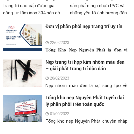
trang trí cao cấp được gia
sản phẩm nẹp nhựa PVC và
công từ tấm inox 304 nên có
những yếu tố ảnh hưởng đến
độ bền cao, đa dạng mầu săc,
giá của sản phẩm. Đồng thời,
Đơn vị phân phối nẹp trang trí uy tín
kích thước. Sản phẩm được sử
bài viết cũng cung cấp những
dụng phổ biến trong thi công
điều cần lưu ý khi lựa chọn sản
nội thất
phẩm nẹp nhựa PVC để đảm
22/02/2023
bảo chất lượng và an toàn sức
𝐓𝐨̂̉𝐧𝐠 𝐊𝐡𝐨 𝐍𝐞̣𝐩 𝐍𝐠𝐮𝐲𝐞̂𝐧 𝐏𝐡𝐚́𝐭 𝐥𝐚̀ đ𝐨̛𝐧 𝐯𝐢̣
khỏe. Bên cạnh đó, bài viết
𝐧𝐡𝐚̣̂𝐩 𝐤𝐡𝐚̂̉𝐮, 𝐬𝐚̉𝐧 𝐱𝐮𝐚̂́𝐭 𝐯𝐚̀ 𝐩𝐡𝐚̂𝐧 𝐩𝐡𝐨̂́𝐢 𝐧𝐞̣𝐩
Nẹp trang trí hợp kim nhôm màu đen
cũng giới thiệu các ứng dụng
𝐭𝐫𝐚𝐧𝐠 𝐭𝐫𝐢́ 𝐡𝐚̀𝐧𝐠 đ𝐚̂̀𝐮 𝐭𝐚̣𝐢 𝐇𝐚̀ 𝐍𝐨̣̂𝐢 𝐯𝐚̀ 𝐤𝐡𝐮 𝐯𝐮̛̣𝐜
– giải phát trang trí độc đáo
phổ biến của sản phẩm nẹp
𝐦𝐢𝐞̂̀𝐧 𝐁𝐚̆́𝐜
nhựa PVC trong trang trí nội
20/02/2023
thất.
Nẹp nhôm màu đen là sự sáng tạo về
màu sắc trong ngành hàng nẹp trang trí
Tổng kho nẹp Nguyên Phát tuyển đại
nội thất đang rất được ưa chuộng sử
lý phân phối trên toàn quốc
dụng để tạo điểm nhấn nổi bật cho ngôi
nhà
01/09/2022
Tổng kho nẹp Nguyên Phát chuyên nhập
khẩu, sản xuất các loại nẹp inox 304