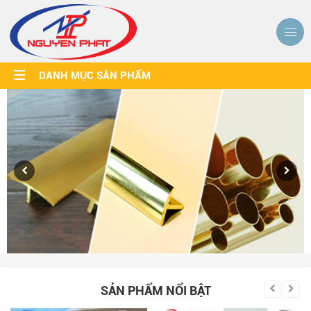
DANH MỤC SẢN PHẨM
SẢN PHẨM NỔI BẬT