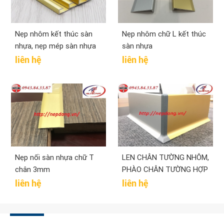
Nẹp nhôm kết thúc sàn
Nẹp nhôm chữ L kết thúc
nhựa, nẹp mép sàn nhựa
sàn nhựa
4-5mm giá rẻ
liên hệ
liên hệ
Nẹp nối sàn nhựa chữ T
LEN CHÂN TƯỜNG NHÔM,
chân 3mm
PHÀO CHÂN TƯỜNG HỢP
KIM NHÔM
liên hệ
liên hệ