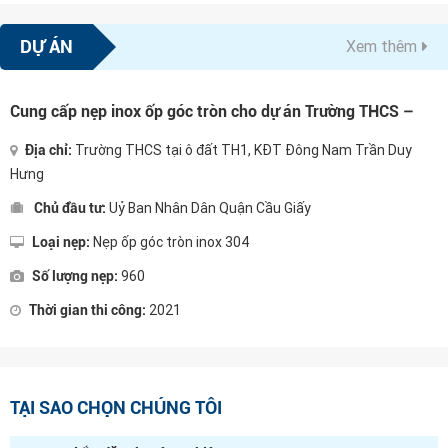
(thép không gỉ), các sản phẩm dùng phổ
biến trong hoàn thiện thi công nội thất
DỰ ÁN
Xem thêm
như: Nẹp inox chữ T, Nẹp inox Chữ Nẹp
inox chữ U, Nẹp inox ốp góc gạch... Do
nhu cầu mở rộng thị trường toàn quốc
Cung cấp nẹp inox ốp góc tròn cho dự án Trường THCS –
Chúng tôi tuyển đại lý nhà phân phối nẹp
KĐT Đông Nam Trần Duy Hưng, Hà Nội
inox với nhiều ưu dãi và Chiết khấu cao.
Địa chỉ:
Trường THCS tại ô đất TH1, KĐT Đông Nam Trần Duy
Hưng
Chủ đầu tư:
Uỷ Ban Nhân Dân Quận Cầu Giấy
Loại nẹp:
Nẹp ốp góc tròn inox 304
Số lượng nẹp:
960
Thời gian thi công:
2021
TẠI SAO CHỌN CHÚNG TÔI