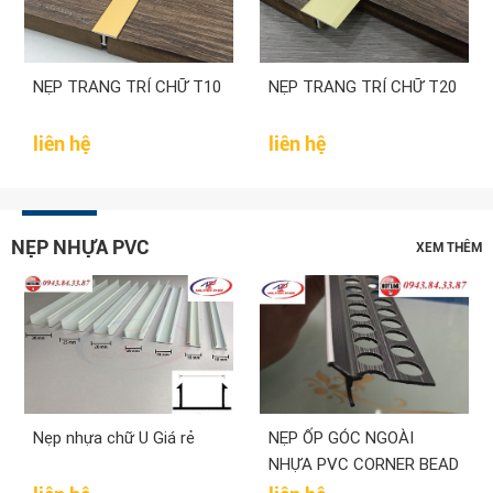
NẸP TRANG TRÍ CHỮ T10
NẸP TRANG TRÍ CHỮ T20
liên hệ
liên hệ
NẸP NHỰA PVC
XEM THÊM
Nẹp nhựa chữ U Giá rẻ
NẸP ỐP GÓC NGOÀI
NHỰA PVC CORNER BEAD