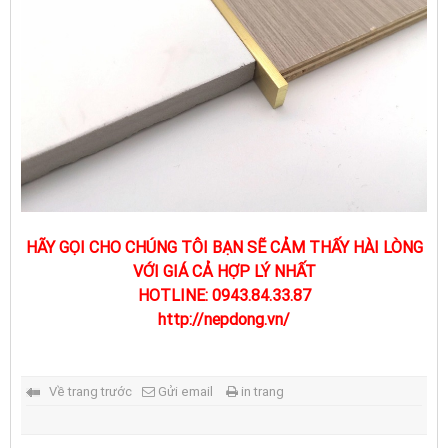
HÃY GỌI CHO CHÚNG TÔI BẠN SẼ CẢM THẤY HÀI LÒNG
VỚI GIÁ CẢ HỢP LÝ NHẤT
HOTLINE: 0943.84.33.87
http://nepdong.vn/
Về trang trước
Gửi email
in trang