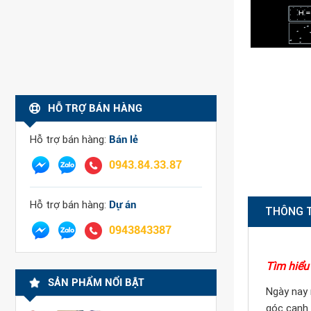
HỖ TRỢ BÁN HÀNG
Hỗ trợ bán hàng:
Bán lẻ
0943.84.33.87
Hỗ trợ bán hàng:
Dự án
THÔNG 
0943843387
Tìm hiểu
SẢN PHẨM NỔI BẬT
Ngày nay n
góc cạnh 