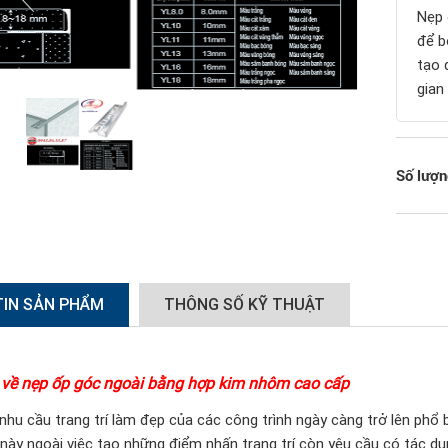
Nẹp 
để b
tạo 
gian
Số lượn
TIN SẢN PHẨM
THÔNG SỐ KỸ THUẬT
 về
nẹp ốp góc ngoài
bằng hợp kim nhôm cao cấp
hu cầu trang trí làm đẹp của các công trình ngày càng trở lên phổ biến
này ngoài việc tạo những điểm nhấn trang trí còn yêu cầu có tác dụn