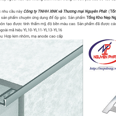
 nhu cầu này
Công ty TNHH XNK và Thương mại Nguyên Phát
(
Tổn
g sản phẩm chuyên ứng dụng để ốp góc. Sản phẩm
Tổng Kho Nẹp Ng
uôn tạo được tính thẩm mỹ, độ bền màu cao. Sản phẩm đã được các 
ngoài mã hiệu YL10-YL11-YL13-YL16
ệu: Hợp kim nhôm, mạ anode cao cấp