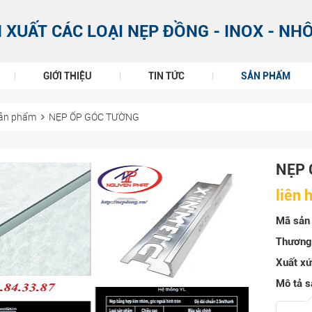
 XUẤT CÁC LOẠI NẸP ĐỒNG - INOX - NH
GIỚI THIỆU
TIN TỨC
SẢN PHẨM
ản phẩm
NẸP ỐP GÓC TƯỜNG
NẸP 
liên 
Mã sản
Thương 
Xuất xứ
Mô tả s