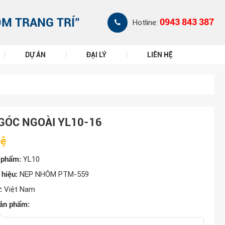
ÔM TRANG TRÍ"
0943 843 387
Hotline:
DỰ ÁN
ĐẠI LÝ
LIÊN HỆ
GÓC NGOÀI YL10-16
hệ
 phẩm:
YL10
hiệu:
NẸP NHÔM PTM-559
:
Việt Nam
ản phẩm: