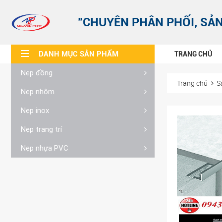
"CHUYÊN PHÂN PHỐI, SẢN
DANH MỤC SẢN PHẨM
TRANG CHỦ
Nẹp đồng
Trang chủ
S
Nẹp nhôm
Nẹp inox
Nẹp trang trí
Nẹp nhựa PVC