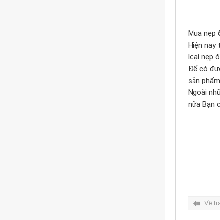
Mua nẹp
Hiện nay 
loại nẹp 
Để có đượ
sản phẩm 
Ngoài nh
nữa Bạn c
Về tr