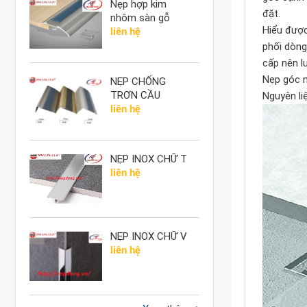
Nẹp hợp kim
đặt.
nhôm sàn gỗ
Hiểu được
liên hệ
phối dòn
cấp nên l
Nẹp góc 
NẸP CHỐNG
TRƠN CẦU
Nguyên li
THANG
liên hệ
NẸP INOX CHỮ T
liên hệ
NẸP INOX CHỮ V
liên hệ