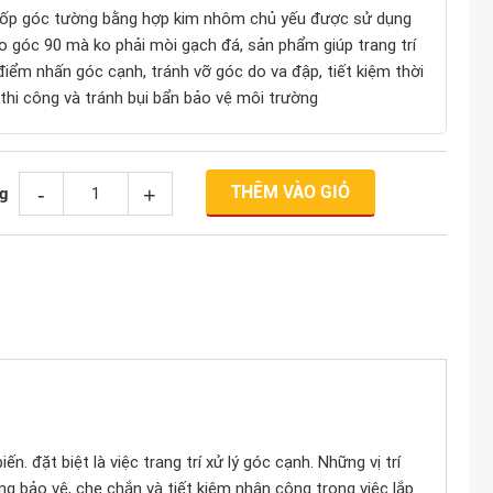
ốp góc tường bằng hợp kim nhôm chủ yếu được sử dụng
o góc 90 mà ko phải mòi gạch đá, sản phẩm giúp trang trí
điểm nhấn góc cạnh, tránh vỡ góc do va đập, tiết kiệm thời
 thi công và tránh bụi bẩn bảo vệ môi trường
THÊM VÀO GIỎ
-
+
g
. đặt biệt là việc trang trí xử lý góc cạnh. Những vị trí
g bảo vệ, che chắn và tiết kiệm nhân công trong việc lắp