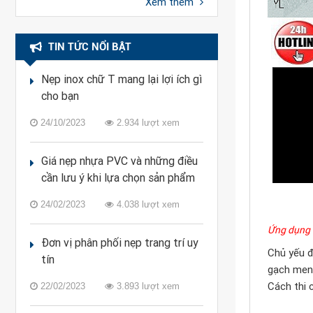
Xem thêm
TIN TỨC NỔI BẬT
Nẹp inox chữ T mang lại lợi ích gì
cho bạn
24/10/2023
2.934 lượt xem
Giá nẹp nhựa PVC và những điều
cần lưu ý khi lựa chọn sản phẩm
24/02/2023
4.038 lượt xem
Ứng dụng 
Đơn vị phân phối nẹp trang trí uy
Chủ yếu đ
tín
gạch men,
Cách thi 
22/02/2023
3.893 lượt xem