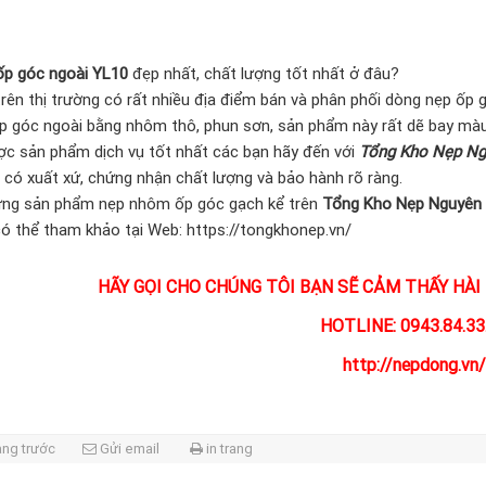
ốp góc ngoài YL10
đẹp nhất, chất lượng tốt nhất ở đâu?
trên thị trường có rất nhiều địa điểm bán và phân phối dòng nẹp ốp
ốp góc ngoài bằng nhôm thô, phun sơn, sản phẩm này rất dẽ bay màu,
c sản phẩm dịch vụ tốt nhất các bạn hãy đến với
Tổng Kho Nẹp Ng
có xuất xứ, chứng nhận chất lượng và bảo hành rõ ràng.
ững sản phẩm nẹp nhôm ốp góc gạch kể trên
Tổng Kho Nẹp Nguyên
ó thể tham khảo tại Web: https://tongkhonep.vn/
HÃY GỌI CHO CHÚNG TÔI BẠN SẼ CẢM THẤY HÀI 
HOTLINE: 0943.84.33
http://nepdong.vn/
ang trước
Gửi email
in trang