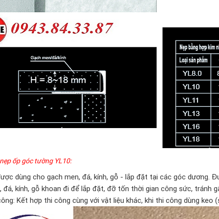
nẹp ốp góc tường YL10:
ược dùng cho gạch men, đá, kính, gỗ - lắp đặt tại các góc dương. Đ
 đá, kính, gỗ khoan đi để lắp đặt, đỡ tốn thời gian công sức, tránh g
công: Kết hợp thi công cùng với vật liệu khác, khi thi công dùng keo 