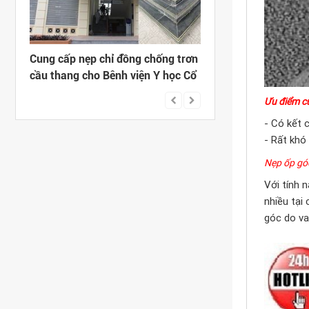
g trơn
CUNG CẤP NẸP NHÔM SÀN GỖ
CUNG CẤP NẸP ỐP G
ọc Cổ
CHO DỰ ÁN VĂN PHÒNG VÀ NHÀ
TẠI BÊNH BIỆN TAI -
Ở CAO CẤP HAPULICO
TRUNG ƯƠNG
Ưu điểm 
- Có kết 
- Rất khó
Nẹp ốp gó
Với tính 
nhiều tại
góc do v