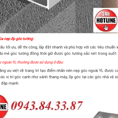
ÓC CHỮ V
 MŨI - HỌNG
của
nẹp ốp góc tường
:
cấu tối ưu, dễ thi công, lắp đặt nhanh và phù hợp với các tiêu chuẩn
 bị mẻ góc tường đồng thời giữ được góc tường sắc nét trong suốt t
c ngoài YL thường được sử dụng ở đâu:
năng ưu việt về trang trí tạo điểm nhấn nên nẹp góc ngoài YL được c
 các vị trí góc cạnh như sảnh thang máy, ốp góc tại các góc nhà vệ s
a đập mạnh.