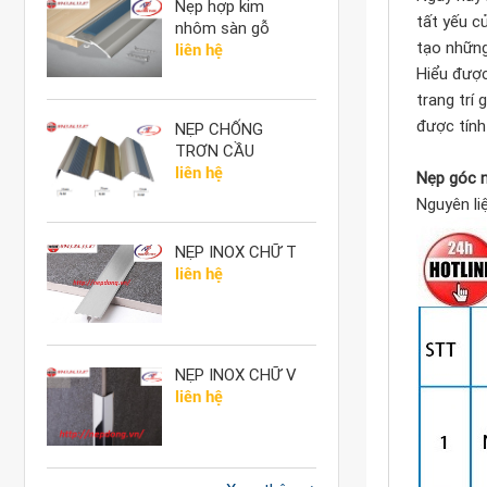
Nẹp hợp kim
tất yếu c
nhôm sàn gỗ
tạo những
liên hệ
Hiểu đượ
trang trí
được tính
NẸP CHỐNG
TRƠN CẦU
THANG
liên hệ
Nẹp góc n
Nguyên li
NẸP INOX CHỮ T
liên hệ
NẸP INOX CHỮ V
liên hệ