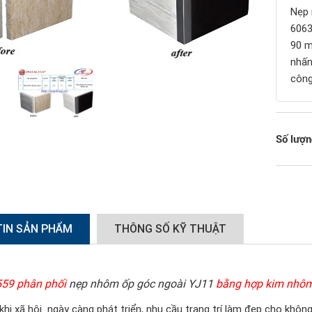
Nẹp 
6063
90 m
nhấn
công
Số lượn
TIN SẢN PHẨM
THÔNG SỐ KỸ THUẬT
559 phân phối
nẹp nhôm ốp góc ngoài YJ11
bằng hợp kim nhôm
khi xã hội ngày càng phát triển, nhu cầu trang trí làm đẹp cho khôn