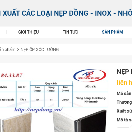
 XUẤT CÁC LOẠI NẸP ĐỒNG - INOX - NH
GIỚI THIỆU
TIN TỨC
SẢN PHẨM
ản phẩm
NẸP ỐP GÓC TƯỜNG
NẸP 
liên 
Mã sản
Thương 
Xuất xứ
Mô tả s