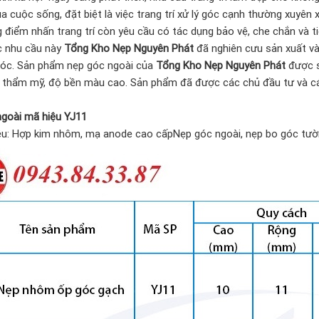
ủa cuộc sống, đặt biệt là việc trang trí xử lý góc cạnh thường xuyên 
 điểm nhấn trang trí còn yêu cầu có tác dụng bảo vệ, che chắn và ti
c nhu cầu này
Tổng Kho Nẹp Nguyên Phát
đã nghiên cưu sản xuất v
 góc. Sản phẩm nẹp góc ngoài của
Tổng Kho Nẹp Nguyên Phát
được s
 thẩm mỹ, độ bền màu cao. Sản phẩm đã được các chủ đầu tư và các
goài mã hiệu YJ11
ệu: Hợp kim nhôm, mạ anode cao cấpNẹp góc ngoài, nẹp bo góc tườ