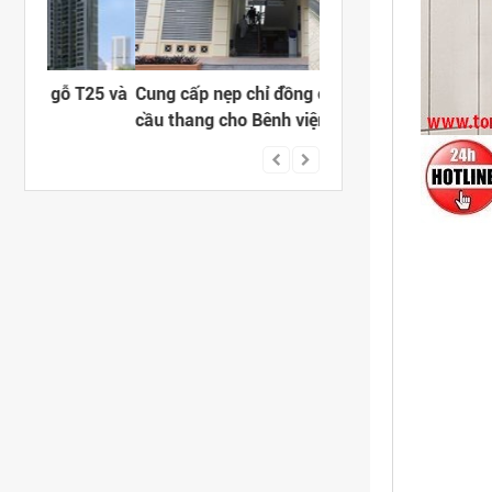
25 và
Cung cấp nẹp chỉ đồng chống trơn
CUNG CẤP NẸP NHÔ
cầu thang cho Bênh viện Y học Cổ
CHO DỰ ÁN VĂN PHÒ
truyền
Ở CAO CẤP HAPULIC