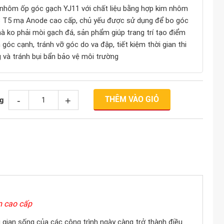
nhôm ốp góc gạch YJ11 với chất liệu bằng hợp kim nhôm
 T5 mạ Anode cao cấp, chủ yếu được sử dụng để bo góc
à ko phải mòi gạch đá, sản phẩm giúp trang trí tạo điểm
 góc cạnh, tránh vỡ góc do va đập, tiết kiệm thời gian thi
 và tránh bụi bẩn bảo vệ môi trường
THÊM VÀO GIỎ
-
+
g
 cao cấp
g gian sống của các công trình ngày càng trở thành điều