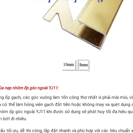
ủa nẹp nhôm ốp góc ngoài YJ11:
ông ốp gạch, các góc vuông làm tốn công thợ nhất vì phải mài mòi, và
à có thể làm hỏng viên gạch đắt tiền hoặc không may va quệt dụng 
hôm ốp góc ngoài YJ11 khi được sử dụng sẽ phát huy tối đa hiệu quả 
 bớt đi nhiều.
cấu tối ưu, dễ thi công, lắp đặt nhanh và phù hợp với các tiêu chuẩn