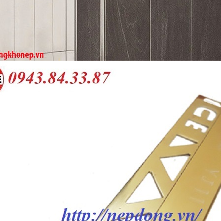
M SÀN GỖ
CUNG CẤP NẸP ỐP GÓC CHỮ V
NG VÀ NHÀ
TẠI BÊNH BIỆN TAI - MŨI - HỌNG
O
TRUNG ƯƠNG