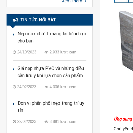
Xem thêm
TIN TỨC NỔI BẬT
Nẹp inox chữ T mang lại lợi ích gì
cho bạn
24/10/2023
2.933 lượt xem
Giá nẹp nhựa PVC và những điều
cần lưu ý khi lựa chọn sản phẩm
24/02/2023
4.036 lượt xem
Đơn vị phân phối nẹp trang trí uy
tín
Ứng dụng 
22/02/2023
3.891 lượt xem
Chủ yếu đ