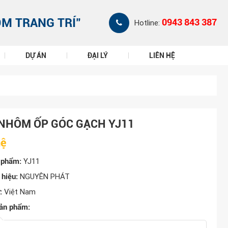
ÔM TRANG TRÍ"
0943 843 387
Hotline:
DỰ ÁN
ĐẠI LÝ
LIÊN HỆ
NHÔM ỐP GÓC GẠCH YJ11
hệ
 phẩm:
YJ11
hiệu:
NGUYÊN PHÁT
:
Việt Nam
ản phẩm: