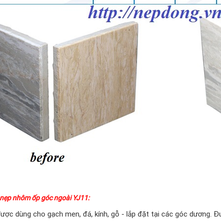
nẹp nhôm ốp góc ngoài YJ11:
ược dùng cho gạch men, đá, kính, gỗ - lắp đặt tại các góc dương. Đ