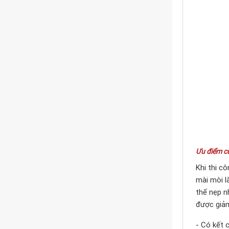
Ưu điểm c
Khi thi c
mài mòi l
thế nẹp n
được giảm
- Có kết 