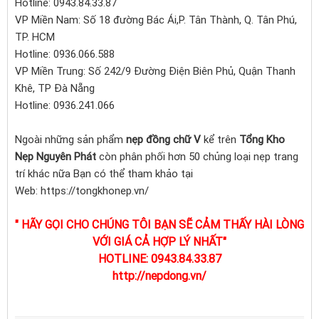
Hotline: 0943.84.33.87
VP Miền Nam: Số 18 đường Bác Ái,P. Tân Thành, Q. Tân Phú,
TP. HCM
Hotline: 0936.066.588
VP Miền Trung: Số 242/9 Đường Điện Biên Phủ, Quận Thanh
Khê, TP Đà Nẵng
Hotline: 0936.241.066
Ngoài những sản phẩm
nẹp đồng chữ V
kể trên
Tổng Kho
Nẹp Nguyên Phát
còn phân phối hơn 50 chủng loại nẹp trang
trí khác nữa Bạn có thể tham khảo tại
Web: https://tongkhonep.vn/
" HÃY GỌI CHO CHÚNG TÔI BẠN SẼ CẢM THẤY HÀI LÒNG
VỚI GIÁ CẢ HỢP LÝ NHẤT"
HOTLINE: 0943.84.33.87
http://nepdong.vn/