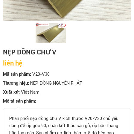
NẸP ĐỒNG CHƯ V
liên hệ
Mã sản phẩm:
V20-V30
Thương hiệu:
NẸP ĐỒNG NGUYÊN PHÁT
Xuất xứ:
Việt Nam
Mô tả sản phẩm:
Phân phối nẹp đồng chữ V kích thước V20-V30 chủ yếu
dùng để ốp góc 90, chặn kết thúc sàn gỗ, ốp bậc thang
bậc tam cấp. Sản phẩm có tính thầm mỹ, độ bên cao,