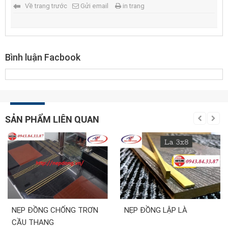
Về trang trước
Gửi email
in trang
Bình luận Facbook
SẢN PHẨM LIÊN QUAN
NẸP ĐỒNG CHỐNG TRƠN
NẸP ĐỒNG LẬP LÀ
CẦU THANG